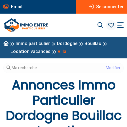
Email
Se connecter
Immo particulier
Dordogne
Bouillac
Location vacances
Villa
Modifier votre recherche
Ma recherche ...
Annonces Immo
Particulier
Dordogne Bouillac