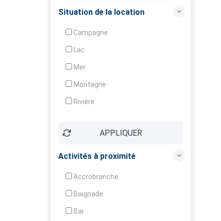
Crèche
Situation de la location
Club enfants
Campagne
Animation
Lac
Mer
Montagne
Rivière
Village
APPLIQUER
Ville
Activités à proximité
Accrobranche
Baignade
Bar