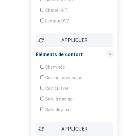
Chaine Hi-Fi
Lecteur DVD
Téléphone
APPLIQUER
Fax
Eléments de confort
Cheminée
Cuisine américaine
Coin cuisine
Salle à manger
Salle de jeux
Cour
APPLIQUER
Jardin