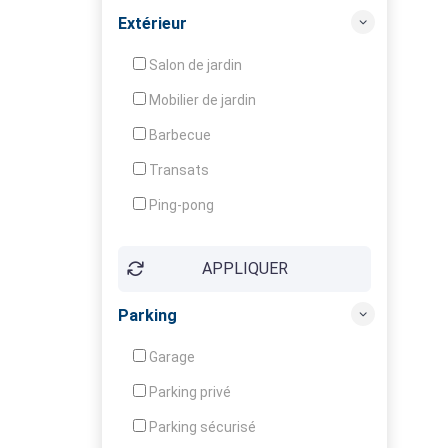
Balcon / Terrasse
Extérieur
Véranda
Salon de jardin
Local à ski
Mobilier de jardin
Climatisation
Barbecue
Ventilateur
Transats
Ping-pong
Baby-foot
APPLIQUER
Jeux d'enfants
Parking
Garage
Parking privé
Parking sécurisé