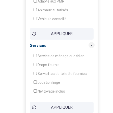
Adapté aux PMR
Animaux autorisés
Véhicule conseillé
APPLIQUER
Services
Service de ménage quotidien
Draps fournis
Serviettes de toilette fournies
Location linge
Nettoyage inclus
Nettoyage en supplément
APPLIQUER
Garde d'enfants